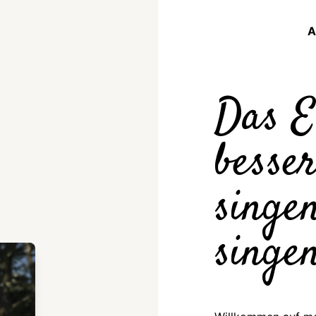
A
Das E
besser
singe
singen